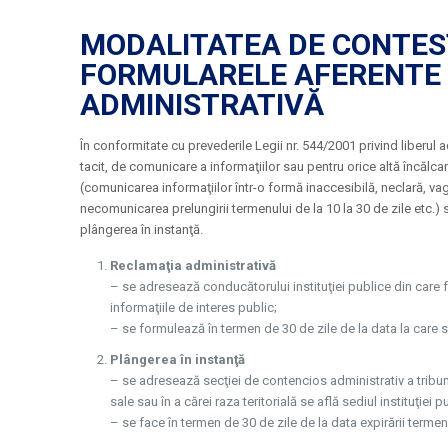
MODALITATEA DE CONTESTA
FORMULARELE AFERENTE
ADMINISTRATIVĂ
În conformitate cu prevederile Legii nr. 544/2001 privind liberul ac
tacit, de comunicare a informaţiilor sau pentru orice altă încălca
(comunicarea informaţiilor într-o formă inaccesibilă, neclară, va
necomunicarea prelungirii termenului de la 10 la 30 de zile etc.) s
plângerea în instanţă.
Reclamaţia administrativă
– se adresează conducătorului instituţiei publice din care fa
informaţiile de interes public;
– se formulează în termen de 30 de zile de la data la care so
Plângerea în instanţă
– se adresează secţiei de contencios administrativ a tribuna
sale sau în a cărei raza teritorială se află sediul instituţiei p
– se face în termen de 30 de zile de la data expirării termenul