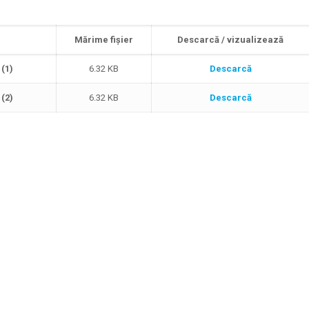
Mărime fișier
Descarcă / vizualizează
(1)
6.32 KB
Descarcă
(2)
6.32 KB
Descarcă