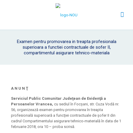
Examen pentru promovarea in treapta profesionala
superioara a functiei contractuale de sofer II,
compartimentul asigurare tehnico-materiala
A N U N Ţ
Serviciul Public Comunitar Judeţean de Evidenţă a
Persoanelor Vrancea,
cu sediul în Focşani, str. Cuza Vodă nr.
56, organizează examen pentru promovarea în treapta
profesională superioară a funcţiei contractuale de șofer II din
cadrul Compartimentului asigurare tehnico-materială în data de 1
februarie 2018, ora 10 – proba scrisă.