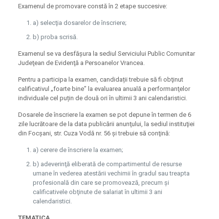
Examenul de promovare constă în 2 etape succesive:
a) selecţia dosarelor de înscriere;
b) proba scrisă.
Examenul se va desfășura la sediul Serviciului Public Comunitar
Judeţean de Evidenţă a Persoanelor Vrancea.
Pentru a participa la examen, candidații trebuie să fi obţinut
calificativul „foarte bine” la evaluarea anuală a performanţelor
individuale cel puțin de două ori în ultimii 3 ani calendaristici.
Dosarele de înscriere la examen se pot depune în termen de 6
zile lucrătoare de la data publicării anunţului, la sediul instituţiei
din Focşani, str. Cuza Vodă nr. 56 şi trebuie să conţină:
a) cerere de înscriere la examen;
b) adeverinţă eliberată de compartimentul de resurse
umane în vederea atestării vechimii în gradul sau treapta
profesională din care se promovează, precum şi
calificativele obţinute de salariat în ultimii 3 ani
calendaristici.
TEMATICA