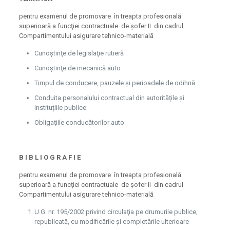
pentru examenul de promovare în treapta profesională
superioară a funcţiei contractuale de șofer II din cadrul
Compartimentului asigurare tehnico-materială
Cunoştinţe de legislaţie rutieră
Cunoştinţe de mecanică auto
Timpul de conducere, pauzele și perioadele de odihnă
Conduita personalului contractual din autoritățile și
instituțiile publice
Obligaţiile conducătorilor auto
B I B L I O G R A F I E
pentru examenul de promovare în treapta profesională
superioară a funcţiei contractuale de șofer II din cadrul
Compartimentului asigurare tehnico-materială
U.G. nr. 195/2002 privind circulaţia pe drumurile publice,
republicată, cu modificările şi completările ulterioare