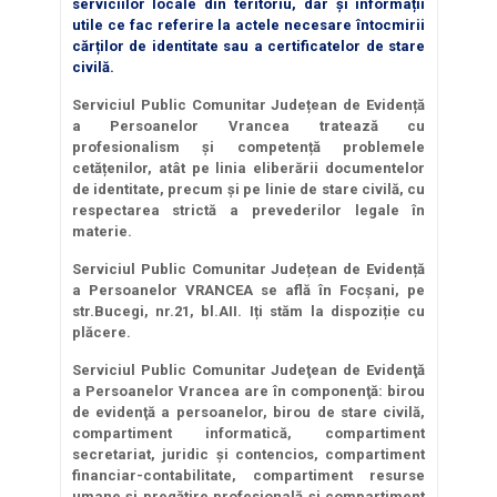
serviciilor locale din teritoriu, dar și informații
utile ce fac referire la actele necesare întocmirii
cărților de identitate sau a certificatelor de stare
civilă.
Serviciul Public Comunitar Județean de Evidență
a Persoanelor Vrancea tratează cu
profesionalism și competență problemele
cetățenilor, atât pe linia eliberării documentelor
de identitate, precum și pe linie de stare civilă, cu
respectarea strictă a prevederilor legale în
materie.
Serviciul Public Comunitar Județean de Evidență
a Persoanelor VRANCEA se află în Focșani, pe
str.Bucegi, nr.21, bl.AII. Iți stăm la dispoziție cu
plăcere.
Serviciul Public Comunitar Judeţean de Evidenţă
a Persoanelor Vrancea are în componenţă: birou
de evidenţă a persoanelor, birou de stare civilă,
compartiment informatică, compartiment
secretariat, juridic şi contencios, compartiment
financiar-contabilitate, compartiment resurse
umane şi pregătire profesională şi compartiment