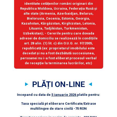
identitate cetățenilor români originari din
Republica Moldova, Ucraina, Federația Rusă și
alte state (Armenia, Azerbaidjan, Belarus,
Bielorusia, Cecenia, Estonia, Georgia,
Kazahstan, Kârgâzstan, Kirghizstan, Letonia,
Lituania, Tadjikistan, Turkmenistan,
Uzbekistan); - Cererile pentru care dovada
adresei de domiciliu se realizează în condițiile
art. 28 alin. (1) lit. c) din O.U.G. nr. 97/2005,
republicată (ex: proprietarul imobilului este
decedat și nu a fost dezbătută succesiunea,
persoanei nu i-a fost eliberat procesul-verbal
de recepție la terminarea lucrărilor, etc)
PLĂȚI ON-LINE
Incepand cu data de
5 ianuarie 2026
platile pentru:
Taxa specială pt eliberare Certificate/Extrase
multilingve de stare civilă -70 RON