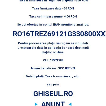
Taxa transcriere in regim de urgenta -200 RON
Taxa furnizare date -50 RON
Taxa schimbare nume -400 RON
Se pot efectua in contul IBAN mentionat mai jos:
RO16TREZ69121G330800XX
Pentru procesarea plății, vă rugăm să includeți
următoarele date in aplicația bancară destinată
plăților on-line:
CUI: 17571788
Nume beneficiar: SPCJEP VN
Detalii plată: Taxa transcriere.., etc..
sau prin
GHISEUL.RO
ANUNȚ