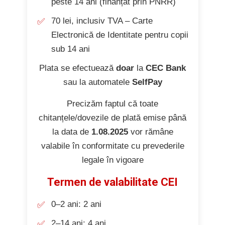
peste 14 ani (finanțat prin PNRR)
70 lei, inclusiv TVA – Carte
Electronică de Identitate pentru copii
sub 14 ani
Plata se efectuează
doar
la
CEC Bank
sau la automatele
SelfPay
Precizăm faptul că toate
chitanțele/dovezile de plată emise până
la data de
1.08.2025
vor rămâne
valabile în conformitate cu prevederile
legale în vigoare
Termen de valabilitate CEI
0–2 ani: 2 ani
2–14 ani: 4 ani