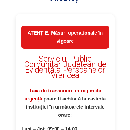
ATENȚIE: Măsuri operaționale în
vigoare
Serviciul Public
Comunitar Județean de
Evidență a Persoanelor
Vrancea
Taxa de transcriere în regim de
urgență
poate fi achitată la casieria
instituției în următoarele intervale
orare:
Luni – Joi:
09:00 – 14:00