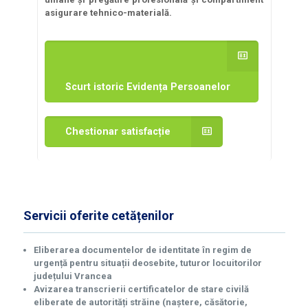
asigurare tehnico-materială.
Scurt istoric Evidența Persoanelor
Chestionar satisfacție
Servicii oferite cetățenilor
Eliberarea documentelor de identitate în regim de
urgență pentru situații deosebite, tuturor locuitorilor
județului Vrancea
Avizarea transcrierii certificatelor de stare civilă
eliberate de autorități străine (naștere, căsătorie,