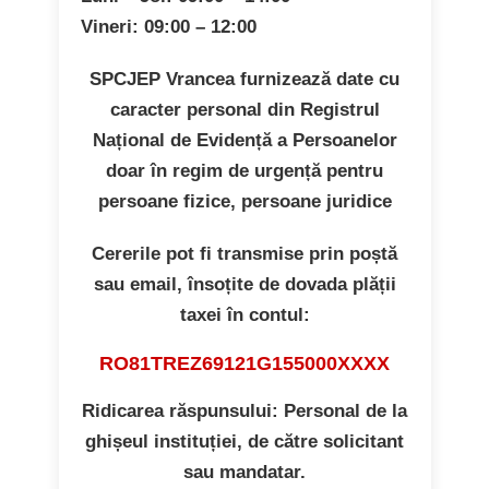
Vineri:
09:00 – 12:00
SPCJEP Vrancea furnizează
date cu
caracter personal din Registrul
Național de Evidență a Persoanelor
doar în regim de urgență pentru
persoane fizice, persoane juridice
Cererile pot fi transmise prin poștă
sau email, însoțite de
dovada plății
taxei
în contul:
RO81TREZ69121G155000XXXX
Ridicarea răspunsului:
Personal de la
ghișeul instituției, de către solicitant
sau mandatar.