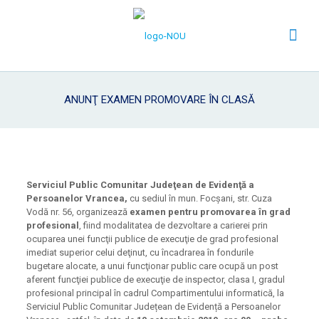
ANUNŢ EXAMEN PROMOVARE ÎN CLASĂ
Serviciul Public Comunitar Judeţean de Evidenţă a
Persoanelor Vrancea,
cu sediul în mun. Focşani, str. Cuza
Vodă nr. 56, organizează
examen pentru promovarea în grad
profesional
, fiind modalitatea de dezvoltare a carierei prin
ocuparea unei funcţii publice de execuţie de grad profesional
imediat superior celui deţinut, cu încadrarea în fondurile
bugetare alocate, a unui funcţionar public care ocupă un post
aferent funcţiei publice de execuţie de inspector, clasa I, gradul
profesional principal în cadrul Compartimentului informatică, la
Serviciul Public Comunitar Județean de Evidență a Persoanelor