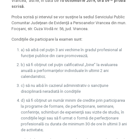
Vrancea, astfel, în data de
10 octombrie 2019, ora 09 – proba
scrisă.
Proba scrisă şi interviul se vor susţine la sediul Serviciului Public
Comunitar Judeţean de Evidenţă a Persoanelor Vrancea din mun.
Focşani, str. Cuza Vodă nr. 56, jud. Vrancea.
Condiţiile de participare la examen sunt:
a) să aibă cel puţin 3 ani vechime în gradul profesional al
funcţiei publice din care promovează;
b) să fi obţinut cel puţin calificativul „bine” la evaluarea
anuală a performanţelor individuale în ultimii 2 ani
calendaristici;
c) să nu aibă în cazierul administrativ o sancţiune
disciplinară neradiată în condiţiile
d) să fi obţinut un număr minim de credite prin participarea
la programe de formare, de perfecţionare, seminare,
conferinţe, schimburi de experienţă sau vizite de studiu, în
condiţiile legii sau să fi urmat o formă de perfecţionare
profesională cu durata de minimum 30 de ore în ultimii 3 ani
de activitate;