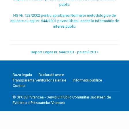
public
HG Nr. 123/2002 pentru aprobarea Normelor metodologice de
aplicare a Legii nr. 544/2001 privind liberul acces la informatiile de
interes public
Raport Legea nr. 544/2001 - pe anul 2017
Baza legala
Declaratii avere
Transparenta veniturilor salariale
Informatii publice
Contact
© SPCJEP Vrancea - Serviciul Public Comunitar Judetean de
Evidenta a Persoanelor Vrancea