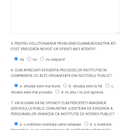
5. PENTRU SOLUTIONAREA PROBLEMEI DUMNEAVOASTRA ATI
FOST VREODATA NEVOIT SA OFERITI MICI ATENTII?
da
nu
nu raspund
6. CUM APRECIATI EFICIENTA PROCESELOR INSTITUTIEI ÎN
COMPARATIE CU ALTE ORGANIZATII DIN SECTORUL PUBLIC?
a. situaţia este mai bună
b. situaţia este la fel
c.
situatia este mai proasta
d. nu stiu / nu pot aprecia
7. VA RUGAM SA NE SPUNETI CUM PERCEPETI IMAGINEA
SERVICIULUI PUBLIC COMUNITAR JUDETEAN DE EVIDENTA A
PERSOANELOR VRANCEA CA INSTITUTIE DE INTERES PUBLIC?
a. o institutie orientata catre cetatean
b. o institutie
birocratica, ce nu se intereseaza de problemele cetateanului