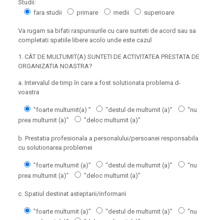
Studii:
fara studii
primare
medii
superioare
Va rugam sa bifati raspunsurile cu care sunteti de acord sau sa
completati spatiile libere acolo unde este cazul
1. CÂT DE MULTUMIT(A) SUNTETI DE ACTIVITATEA PRESTATA DE
ORGANIZATIA NOASTRA?
a. Intervalul de timp în care a fost solutionata problema d-
voastra
"foarte multumit(a) "
"destul de multumit (a)"
"nu
prea multumit (a)"
"deloc multumit (a)"
b. Prestatia profesionala a personalului/persoanei responsabila
cu solutionarea problemei
"foarte multumit (a)"
"destul de multumit (a)"
"nu
prea multumit (a)"
"deloc multumit (a)"
c. Spatiul destinat asteptarii/informarii
"foarte multumit (a)"
"destul de multumit (a)"
"nu